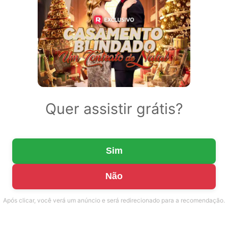
Quer assistir grátis?
Sim
Não
Após clicar, você verá um anúncio e será redirecionado para a recomendação.