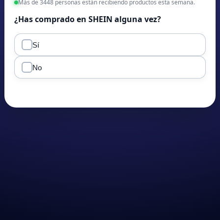
Más de 3448 personas están recibiendo productos esta semana.
¿Has comprado en SHEIN alguna vez?
Sí
No