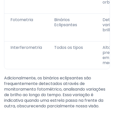
orbita
Fotometria
Binários
Dete
Eclipsantes
varia
brilho
Interferometria
Todos os tipos
Alta
preci
em
medi
Adicionalmente, os binários eclipsantes são
frequentemente detectados através de
monitoramento fotométrico, analisando variações
de brilho ao longo do tempo. Essa variação é
indicativa quando uma estrela passa na frente da
outra, obscurecendo parcialmente nossa visão.