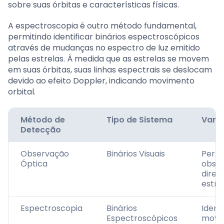
sobre suas órbitas e características físicas.
A espectroscopia é outro método fundamental,
permitindo identificar binários espectroscópicos
através de mudanças no espectro de luz emitido
pelas estrelas. À medida que as estrelas se movem
em suas órbitas, suas linhas espectrais se deslocam
devido ao efeito Doppler, indicando movimento
orbital.
Método de
Tipo de Sistema
Vant
Detecção
Observação
Binários Visuais
Permi
Óptica
obse
diret
estre
Espectroscopia
Binários
Identi
Espectroscópicos
movi