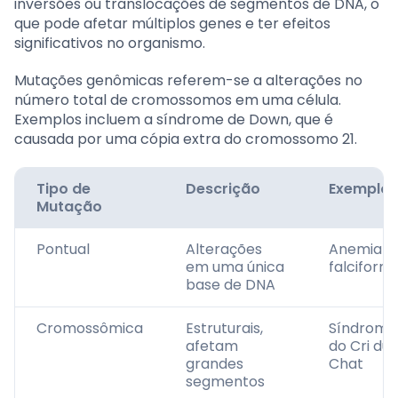
inversões ou translocações de segmentos de DNA, o
que pode afetar múltiplos genes e ter efeitos
significativos no organismo.
Mutações genômicas referem-se a alterações no
número total de cromossomos em uma célula.
Exemplos incluem a síndrome de Down, que é
causada por uma cópia extra do cromossomo 21.
Tipo de
Descrição
Exemplo
Mutação
Pontual
Alterações
Anemia
em uma única
falciform
base de DNA
Cromossômica
Estruturais,
Síndrome
afetam
do Cri du
grandes
Chat
segmentos