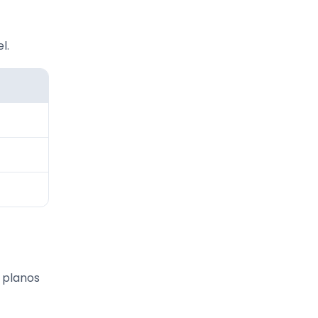
l.
r planos