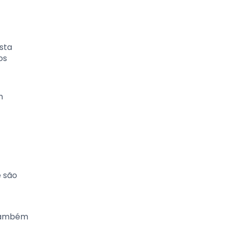
sta
os
m
e são
 também