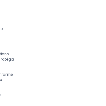
to
diano.
ratégia
onforme
mo
e