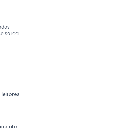
ados
e sólida
leitores
amente.