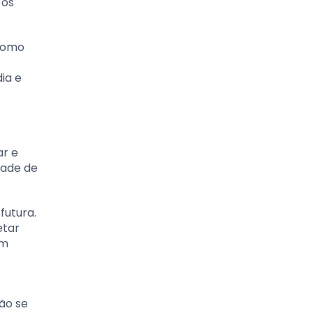
 os
 como
ia e
ar e
dade de
futura.
etar
em
ão se