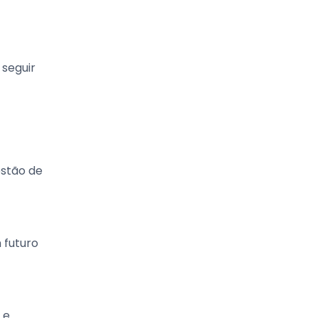
 seguir
estão de
 futuro
 e