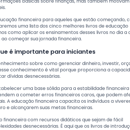
informações básicas sobre finanças, mas também motivam
is.
ducação financeira para aqueles que estão começando,
taremos uma lista dos cinco melhores livros de educação
emos como aplicar os ensinamentos desses livros no dia a d
ao começar sua jornada financeira.
ue é importante para iniciantes
onhecimento sobre como gerenciar dinheiro, investir, orç
, esse conhecimento é vital porque proporciona a capaci
tar dívidas desnecessárias.
abelecer uma base sólida para a estabilidade financeira 
endem a cometer erros financeiros caros, que podem af
is. A educação financeira capacita os indivíduos a viver
turo e alcançarem suas metas financeiras.
o financeira com recursos didáticos que sejam de fácil
dades desnecessárias. É aqui que os livros de introduç