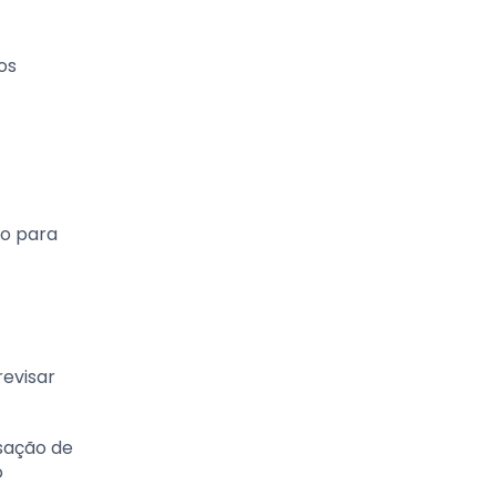
os
to para
revisar
nsação de
o