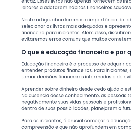
eficaz. Esses livros não apenas fornecem as 
leitores a adotarem hábitos financeiros saudáve
Neste artigo, abordaremos a importância da e
selecionar os livros mais adequados e apresen
financeira para iniciantes. Além disso, discutir
evitaremos erros comuns que muitos cometem 
O que é educação financeira e por q
Educação financeira é o processo de adquirir c
entender produtos financeiros. Para iniciantes
tomar decisões financeiras informadas e de evi
Aprender sobre dinheiro desde cedo ajuda a est
Na ausência desse conhecimento, as pessoas t
negativamente suas vidas pessoais e profissiona
dentro de suas possibilidades, planejarem o fu
Para os iniciantes, é crucial começar a educaçã
compreensão e que não aprofundem em complexi