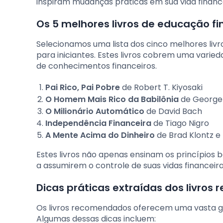
inspiram mudanças práticas em sua vida finance
Os 5 melhores livros de educação 
Selecionamos uma lista dos cinco melhores li
para iniciantes. Estes livros cobrem uma varied
de conhecimentos financeiros.
Pai Rico, Pai Pobre
de Robert T. Kiyosaki
O Homem Mais Rico da Babilônia
de George 
O Milionário Automático
de David Bach
Independência Financeira
de Tiago Nigro
A Mente Acima do Dinheiro
de Brad Klontz e
Estes livros não apenas ensinam os princípios
a assumirem o controle de suas vidas financeira
Dicas práticas extraídas dos livro
Os livros recomendados oferecem uma vasta g
Algumas dessas dicas incluem: