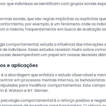
 por que indivíduos se identificam com grupos sociais espe
mas sociais, que são regras implícitas ou explícitas que
nformismo, por exemplo, é um fenômeno onde os indiv
m a maioria, frequentemente em busca de aceitação soc
logia comportamental, estuda a influência das interações s
e indivíduos. Esses estudos revelam muito sobre como
s sociais desempenham um papel em nossas decisões diári
os e aplicações
, é a abordagem que enfatiza o estudo observável e men
ntrar em processos mentais internos, os behavioristas
nipulados para modificar comportamentos. Este campo
 B. Watson e B.F. Skinner.
psicologia comportamental é o reforço positivo e negati
programas de incentivos para funcionários. O reforço po