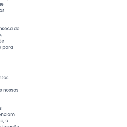
ue
 as
ínseca de
,
te
o para
ntes
s nossas
s
uenciam
o, a
nteração