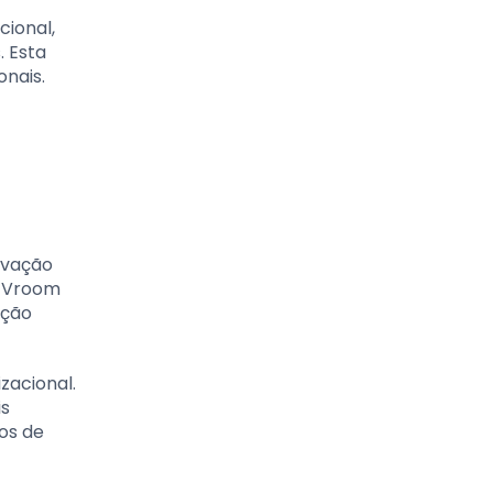
cional,
. Esta
onais.
ivação
e Vroom
ação
zacional.
is
os de