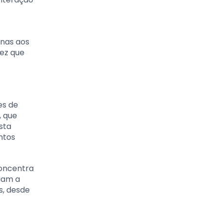
enas aos
vez que
es de
, que
sta
ntos
concentra
iam a
s, desde