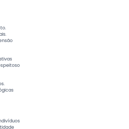
to.
is.
pensão
tivas
espeitoso
os.
ógicas
divíduos
tidade