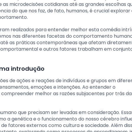
de as microdecisões cotidianas até as grandes escolhas q
cia do que nos faz, de fato, humanos, é crucial explorar
mportamento.
foram realizados para entender melhor esta comédia intr
remos nas diferentes facetas do comportamento humano
s até as práticas contemporâneas que afetam diretamen
comportamental e outros fatores trabalham em conjunt
ma introdução
s de ações e reações de indivíduos e grupos em difere
s pensamentos, emoções e intenções. Ao entender o
mpreender melhor as razões subjacentes por trás da
umano que precisam ser levadas em consideração. Essa
como a genética e o funcionamento do nosso cérebro infl
 de fatores externos como cultura e sociedade. Além diss
ortante, explorando como processos de aprendizagem, i