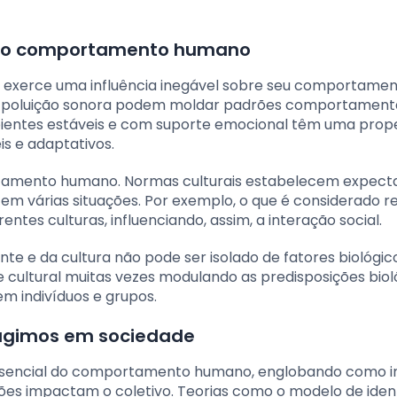
a no comportamento humano
 exerce uma influência inegável sobre seu comportamen
mo poluição sonora podem moldar padrões comportamenta
ientes estáveis e com suporte emocional têm uma pro
s e adaptativos.
rtamento humano. Normas culturais estabelecem expecta
m várias situações. Por exemplo, o que é considerado r
ntes culturas, influenciando, assim, a interação social.
te e da cultura não pode ser isolado de fatores biológic
ultural muitas vezes modulando as predisposições biol
m indivíduos e grupos.
agimos em sociedade
encial do comportamento humano, englobando como in
es impactam o coletivo. Teorias como o modelo de iden