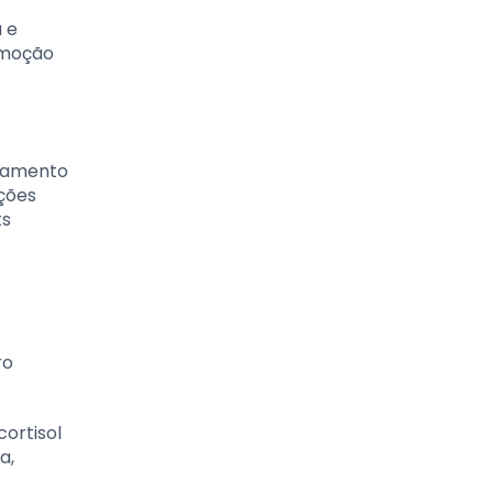
 e
omoção
onamento
ições
ts
ro
ortisol
a,