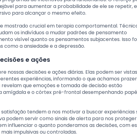
vel para aumentar a probabilidade de ele se repetir, 
rsivo para alcançar o mesmo efeito.
se mostrado crucial em terapia comportamental. Técni
udam os indivíduos a mudar padrões de pensamento
nto visível quanto os pensamentos subjacentes. Isso f
s como a ansiedade e a depressão.
cisões e ações
 nossas decisões e ações diárias. Elas podem ser vist
iferentes experiências, informando o que achamos prazer
a revelam que emoções e tomada de decisão estão
a amígdala e o córtex pré-frontal desempenhando papé
satisfação tendem a nos motivar a buscar experiências s
 podem servir como sinais de alerta para nos proteger
 influenciar o quanto ponderamos as decisões, com e
mais impulsivas ou controladas.