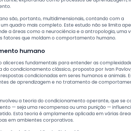
ento.
no são, portanto, multidimensionais, contando com a
er um quadro mais completo. Este estudo não se limita ap
ende a áreas como a neurociência e a antropologia, uma 
a dos fatores que moldam o comportamento humano.
tamento humano
 alicerces fundamentais para entender as complexidad
ia do condicionamento clássico, proposta por Ivan Pavlov
respostas condicionadas em seres humanos e animais. E
bientes de aprendizagem e no tratamento de comportame
senvolveu a teoria do condicionamento operante, que se 
to — seja uma recompensa ou uma punição — influenc
tido. Esta teoria é amplamente aplicada em várias área
soas em ambientes corporativos.