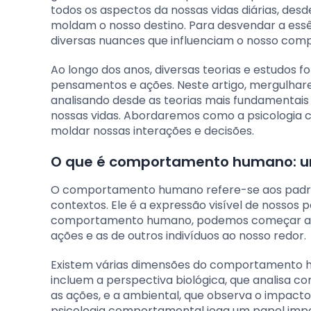
todos os aspectos da nossas vidas diárias, des
moldam o nosso destino. Para desvendar a essên
diversas nuances que influenciam o nosso co
Ao longo dos anos, diversas teorias e estudos 
pensamentos e ações. Neste artigo, mergulha
analisando desde as teorias mais fundamentai
nossas vidas. Abordaremos como a psicologia 
moldar nossas interações e decisões.
O que é comportamento humano: u
O comportamento humano refere-se aos padrõe
contextos. Ele é a expressão visível de nosso
comportamento humano, podemos começar a co
ações e as de outros indivíduos ao nosso redor.
Existem várias dimensões do comportamento h
incluem a perspectiva biológica, que analisa 
as ações, e a ambiental, que observa o impacto
psicologia comportamental joga um papel imp