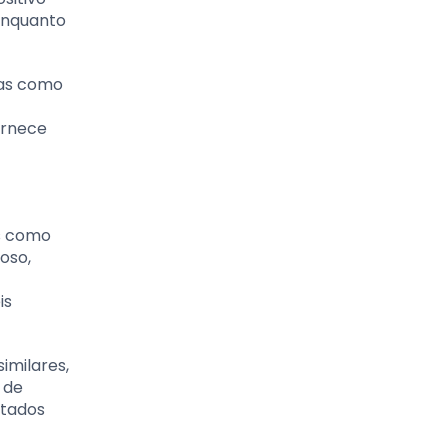
enquanto
cas como
ornece
as como
oso,
is
imilares,
 de
stados