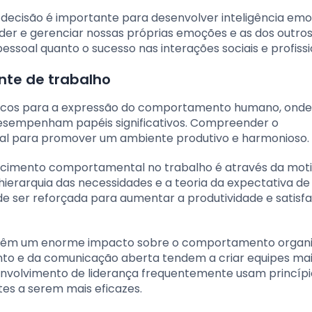
ecisão é importante para desenvolver inteligência emo
er e gerenciar nossas próprias emoções e as dos outros
ssoal quanto o sucesso nas interações sociais e profissi
te de trabalho
palcos para a expressão do comportamento humano, onde
s desempenham papéis significativos. Compreender o
ial para promover um ambiente produtivo e harmonioso.
hecimento comportamental no trabalho é através da mot
hierarquia das necessidades e a teoria da expectativa d
e ser reforçada para aumentar a produtividade e satisf
nça têm um enorme impacto sobre o comportamento organi
to e da comunicação aberta tendem a criar equipes ma
envolvimento de liderança frequentemente usam princípi
es a serem mais eficazes.