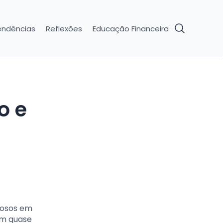
endências
Reflexões
Educação Financeira
iosos em
em quase