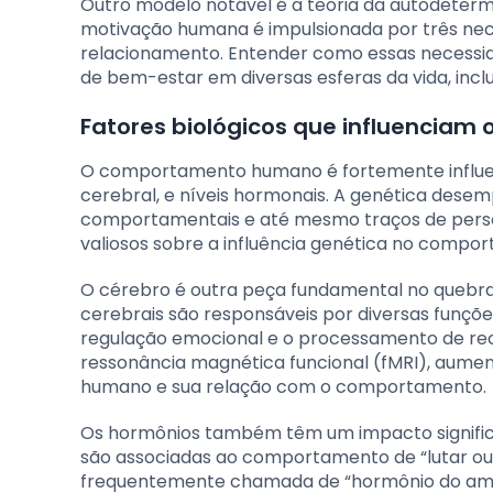
Outro modelo notável é a teoria da autodeterm
motivação humana é impulsionada por três nec
relacionamento. Entender como essas necessi
de bem-estar em diversas esferas da vida, inc
Fatores biológicos que influencia
O comportamento humano é fortemente influenc
cerebral, e níveis hormonais. A genética dese
comportamentais e até mesmo traços de perso
valiosos sobre a influência genética no compo
O cérebro é outra peça fundamental no queb
cerebrais são responsáveis por diversas funçõe
regulação emocional e o processamento de re
ressonância magnética funcional (fMRI), aume
humano e sua relação com o comportamento.
Os hormônios também têm um impacto significat
são associadas ao comportamento de “lutar ou f
frequentemente chamada de “hormônio do amor”