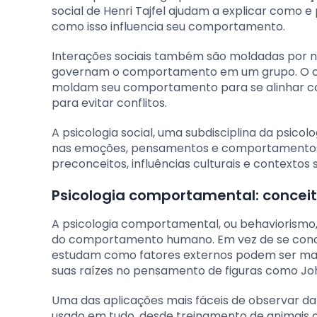
social de Henri Tajfel ajudam a explicar como e
como isso influencia seu comportamento.
Interações sociais também são moldadas por nor
governam o comportamento em um grupo. O co
moldam seu comportamento para se alinhar co
para evitar conflitos.
A psicologia social, uma subdisciplina da psico
nas emoções, pensamentos e comportamentos d
preconceitos, influências culturais e contexto
Psicologia comportamental: conceit
A psicologia comportamental, ou behaviorismo
do comportamento humano. Em vez de se conce
estudam como fatores externos podem ser ma
suas raízes no pensamento de figuras como John
Uma das aplicações mais fáceis de observar da 
usado em tudo, desde treinamento de animais a 