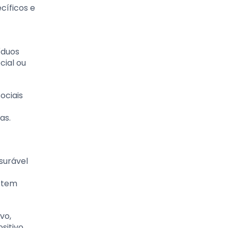
cíficos e
íduos
ial ou
ociais
as.
surável
 tem
vo,
sitivo