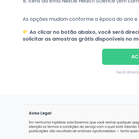
Itens da linha Nestlé Health Science (em ca
As opções mudam conforme a época do ano e 
Ao clicar no botão abaixo, você será direci
solicitar as amostras grátis disponíveis no 
AC
Será direci
Aviso Legal
Em nenhuma hipótese solicitaremos que você realize qualquer pag
atenção os termos e condições do serviço com o qual está lidand
publicações são resultado de análises aprofundadas — tanto quanti