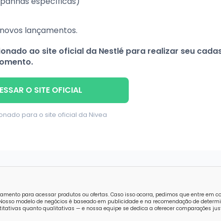
mpanhas específicas)
novos lançamentos.
onado ao site oficial da Nestlé para realizar seu cada
momento.
ESSAR O SITE OFICIAL
onado para o site oficial da Nivea
amento para acessar produtos ou ofertas. Caso isso ocorra, pedimos que entre em 
o. Nosso modelo de negócios é baseado em publicidade e na recomendação de determi
tativas quanto qualitativas — e nossa equipe se dedica a oferecer comparações just