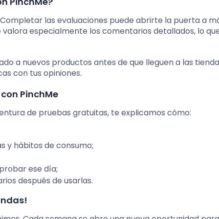
on PinchMe?
 Completar las evaluaciones puede abrirte la puerta a m
 valora especialmente los comentarios detallados, lo qu
pado a nuevos productos antes de que lleguen a las tienda
cas con tus opiniones.
 con PinchMe
aventura de pruebas gratuitas, te explicamos cómo:
as y hábitos de consumo;
probar ese día;
ios después de usarlas.
indas!
esanimes. Cada semana se abre una nueva oportunidad par