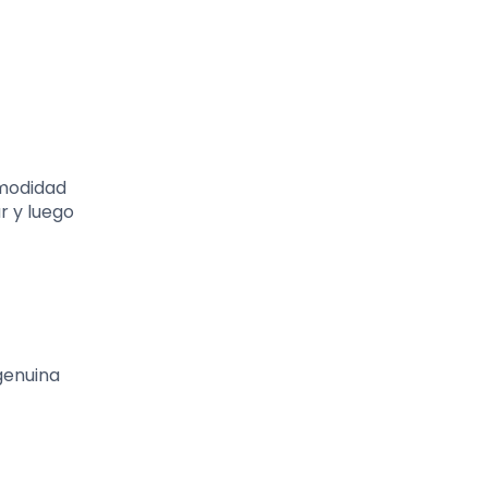
omodidad
r y luego
genuina