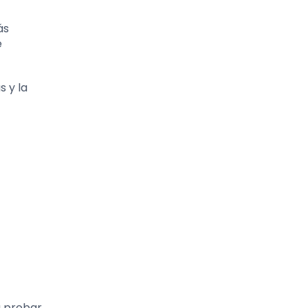
ás
e
s y la
a probar