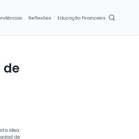
endências
Reflexões
Educação Financeira
sta idea
riedad de