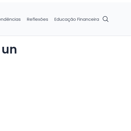
endências
Reflexões
Educação Financeira