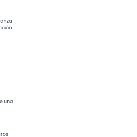
nganza
cción.
s
de una
iros