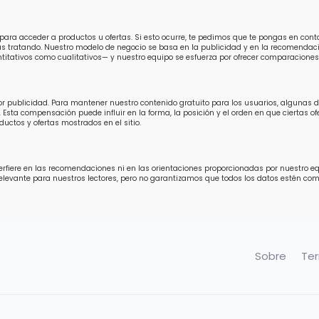
para acceder a productos u ofertas. Si esto ocurre, te pedimos que te pongas en con
ás tratando. Nuestro modelo de negocio se basa en la publicidad y en la recomendaci
titativos como cualitativos— y nuestro equipo se esfuerza por ofrecer comparaciones 
por publicidad. Para mantener nuestro contenido gratuito para los usuarios, algunas
 Esta compensación puede influir en la forma, la posición y el orden en que ciertas 
uctos y ofertas mostrados en el sitio.
fiere en las recomendaciones ni en las orientaciones proporcionadas por nuestro equip
relevante para nuestros lectores, pero no garantizamos que todos los datos estén 
Sobre
Te