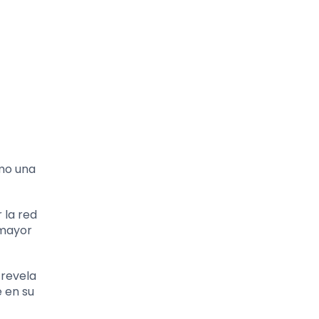
omo una
 la red
 mayor
 revela
 en su