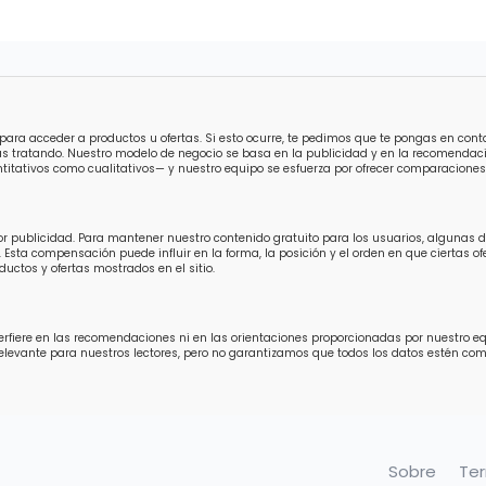
para acceder a productos u ofertas. Si esto ocurre, te pedimos que te pongas en con
ás tratando. Nuestro modelo de negocio se basa en la publicidad y en la recomendaci
titativos como cualitativos— y nuestro equipo se esfuerza por ofrecer comparaciones 
por publicidad. Para mantener nuestro contenido gratuito para los usuarios, algunas
 Esta compensación puede influir en la forma, la posición y el orden en que ciertas 
uctos y ofertas mostrados en el sitio.
fiere en las recomendaciones ni en las orientaciones proporcionadas por nuestro equip
relevante para nuestros lectores, pero no garantizamos que todos los datos estén 
Sobre
Te