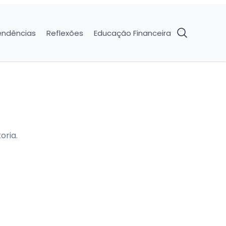
endências
Reflexões
Educação Financeira
oria.