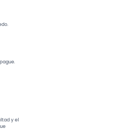
edo.
 pague.
ltad y el
que