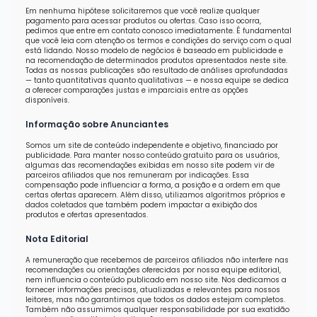
Em nenhuma hipótese solicitaremos que você realize qualquer
pagamento para acessar produtos ou ofertas. Caso isso ocorra,
pedimos que entre em contato conosco imediatamente. É fundamental
que você leia com atenção os termos e condições do serviço com o qual
está lidando. Nosso modelo de negócios é baseado em publicidade e
na recomendação de determinados produtos apresentados neste site.
Todas as nossas publicações são resultado de análises aprofundadas
— tanto quantitativas quanto qualitativas — e nossa equipe se dedica
a oferecer comparações justas e imparciais entre as opções
disponíveis.
Informação sobre Anunciantes
Somos um site de conteúdo independente e objetivo, financiado por
publicidade. Para manter nosso conteúdo gratuito para os usuários,
algumas das recomendações exibidas em nosso site podem vir de
parceiros afiliados que nos remuneram por indicações. Essa
compensação pode influenciar a forma, a posição e a ordem em que
certas ofertas aparecem. Além disso, utilizamos algoritmos próprios e
dados coletados que também podem impactar a exibição dos
produtos e ofertas apresentados.
Nota Editorial
A remuneração que recebemos de parceiros afiliados não interfere nas
recomendações ou orientações oferecidas por nossa equipe editorial,
nem influencia o conteúdo publicado em nosso site. Nos dedicamos a
fornecer informações precisas, atualizadas e relevantes para nossos
leitores, mas não garantimos que todos os dados estejam completos.
Também não assumimos qualquer responsabilidade por sua exatidão