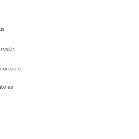
as
presión
 correo o
nto es