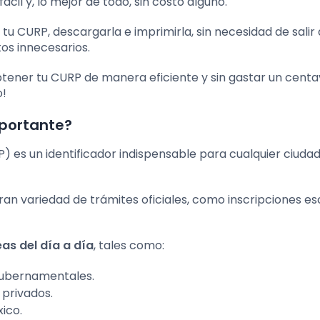
il y, lo mejor de todo, sin costo alguno.
tu CURP, descargarla e imprimirla, sin necesidad de salir 
tos innecesarios.
tener tu CURP de manera eficiente y sin gastar un centa
o!
mportante?
) es un identificador indispensable para cualquier ciuda
an variedad de trámites oficiales, como inscripciones es
eas del día a día
, tales como:
 gubernamentales.
 privados.
ico.