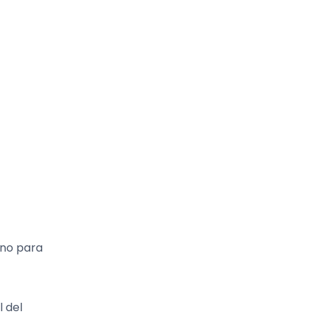
ano para
l del