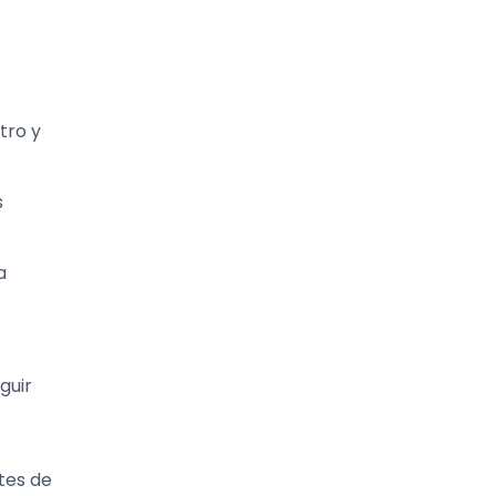
tro y
s
a
guir
tes de