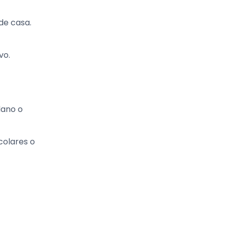
de casa.
vo.
dano o
colares o