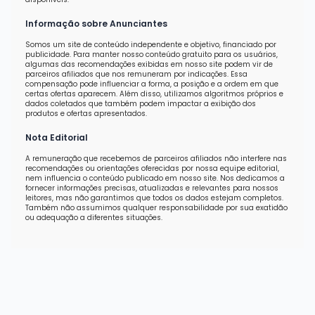
Informação sobre Anunciantes
Somos um site de conteúdo independente e objetivo, financiado por
publicidade. Para manter nosso conteúdo gratuito para os usuários,
algumas das recomendações exibidas em nosso site podem vir de
parceiros afiliados que nos remuneram por indicações. Essa
compensação pode influenciar a forma, a posição e a ordem em que
certas ofertas aparecem. Além disso, utilizamos algoritmos próprios e
dados coletados que também podem impactar a exibição dos
produtos e ofertas apresentados.
Nota Editorial
A remuneração que recebemos de parceiros afiliados não interfere nas
recomendações ou orientações oferecidas por nossa equipe editorial,
nem influencia o conteúdo publicado em nosso site. Nos dedicamos a
fornecer informações precisas, atualizadas e relevantes para nossos
leitores, mas não garantimos que todos os dados estejam completos.
Também não assumimos qualquer responsabilidade por sua exatidão
ou adequação a diferentes situações.