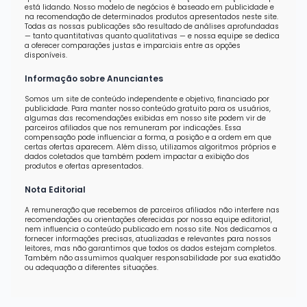
está lidando. Nosso modelo de negócios é baseado em publicidade e
na recomendação de determinados produtos apresentados neste site.
Todas as nossas publicações são resultado de análises aprofundadas
— tanto quantitativas quanto qualitativas — e nossa equipe se dedica
a oferecer comparações justas e imparciais entre as opções
disponíveis.
Informação sobre Anunciantes
Somos um site de conteúdo independente e objetivo, financiado por
publicidade. Para manter nosso conteúdo gratuito para os usuários,
algumas das recomendações exibidas em nosso site podem vir de
parceiros afiliados que nos remuneram por indicações. Essa
compensação pode influenciar a forma, a posição e a ordem em que
certas ofertas aparecem. Além disso, utilizamos algoritmos próprios e
dados coletados que também podem impactar a exibição dos
produtos e ofertas apresentados.
Nota Editorial
A remuneração que recebemos de parceiros afiliados não interfere nas
recomendações ou orientações oferecidas por nossa equipe editorial,
nem influencia o conteúdo publicado em nosso site. Nos dedicamos a
fornecer informações precisas, atualizadas e relevantes para nossos
leitores, mas não garantimos que todos os dados estejam completos.
Também não assumimos qualquer responsabilidade por sua exatidão
ou adequação a diferentes situações.