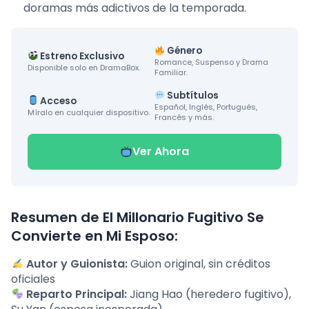
doramas más adictivos de la temporada.
Género
Estreno Exclusivo
Romance, Suspenso y Drama
Disponible solo en DramaBox.
Familiar.
Subtítulos
Acceso
Español, Inglés, Portugués,
Míralo en cualquier dispositivo.
Francés y más.
Ver Ahora
Resumen de El Millonario Fugitivo Se
Convierte en Mi Esposo:
Autor y Guionista:
Guion original, sin créditos
oficiales
Reparto Principal:
Jiang Hao (heredero fugitivo),