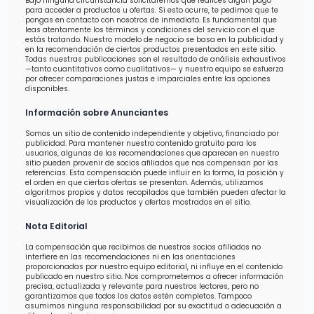
Bajo ninguna circunstancia solicitaremos que realices algún pago
para acceder a productos u ofertas. Si esto ocurre, te pedimos que te
pongas en contacto con nosotros de inmediato. Es fundamental que
leas atentamente los términos y condiciones del servicio con el que
estás tratando. Nuestro modelo de negocio se basa en la publicidad y
en la recomendación de ciertos productos presentados en este sitio.
Todas nuestras publicaciones son el resultado de análisis exhaustivos
—tanto cuantitativos como cualitativos— y nuestro equipo se esfuerza
por ofrecer comparaciones justas e imparciales entre las opciones
disponibles.
Información sobre Anunciantes
Somos un sitio de contenido independiente y objetivo, financiado por
publicidad. Para mantener nuestro contenido gratuito para los
usuarios, algunas de las recomendaciones que aparecen en nuestro
sitio pueden provenir de socios afiliados que nos compensan por las
referencias. Esta compensación puede influir en la forma, la posición y
el orden en que ciertas ofertas se presentan. Además, utilizamos
algoritmos propios y datos recopilados que también pueden afectar la
visualización de los productos y ofertas mostrados en el sitio.
Nota Editorial
La compensación que recibimos de nuestros socios afiliados no
interfiere en las recomendaciones ni en las orientaciones
proporcionadas por nuestro equipo editorial, ni influye en el contenido
publicado en nuestro sitio. Nos comprometemos a ofrecer información
precisa, actualizada y relevante para nuestros lectores, pero no
garantizamos que todos los datos estén completos. Tampoco
asumimos ninguna responsabilidad por su exactitud o adecuación a