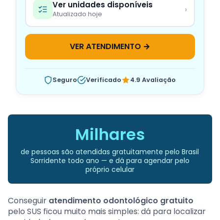
Ver unidades disponíveis
›
Atualizado hoje
VER ATENDIMENTO →
Seguro
Verificado
4.9 Avaliação
Milhares
de pessoas são atendidas gratuitamente pelo Brasil
Sorridente todo ano — e dá para agendar pelo
próprio celular
Conseguir
atendimento odontológico gratuito
pelo SUS ficou muito mais simples: dá para localizar