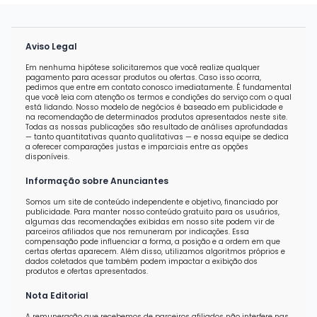
Aviso Legal
Em nenhuma hipótese solicitaremos que você realize qualquer
pagamento para acessar produtos ou ofertas. Caso isso ocorra,
pedimos que entre em contato conosco imediatamente. É fundamental
que você leia com atenção os termos e condições do serviço com o qual
está lidando. Nosso modelo de negócios é baseado em publicidade e
na recomendação de determinados produtos apresentados neste site.
Todas as nossas publicações são resultado de análises aprofundadas
— tanto quantitativas quanto qualitativas — e nossa equipe se dedica
a oferecer comparações justas e imparciais entre as opções
disponíveis.
Informação sobre Anunciantes
Somos um site de conteúdo independente e objetivo, financiado por
publicidade. Para manter nosso conteúdo gratuito para os usuários,
algumas das recomendações exibidas em nosso site podem vir de
parceiros afiliados que nos remuneram por indicações. Essa
compensação pode influenciar a forma, a posição e a ordem em que
certas ofertas aparecem. Além disso, utilizamos algoritmos próprios e
dados coletados que também podem impactar a exibição dos
produtos e ofertas apresentados.
Nota Editorial
A remuneração que recebemos de parceiros afiliados não interfere nas